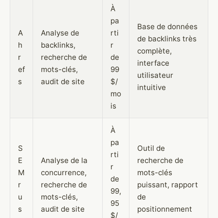
À
pa
Base de données
A
Analyse de
rti
de backlinks très
h
backlinks,
r
complète,
r
recherche de
de
interface
ef
mots-clés,
99
utilisateur
s
audit de site
$/
intuitive
mo
is
À
pa
S
Outil de
rti
E
Analyse de la
recherche de
r
M
concurrence,
mots-clés
de
r
recherche de
puissant, rapport
99,
u
mots-clés,
de
95
s
audit de site
positionnement
$/