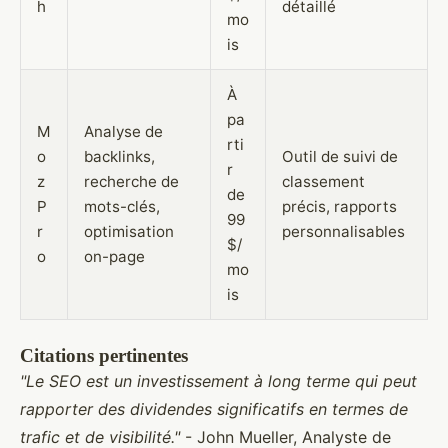
h
détaillé
mo
is
À
pa
M
Analyse de
rti
o
backlinks,
Outil de suivi de
r
z
recherche de
classement
de
P
mots-clés,
précis, rapports
99
r
optimisation
personnalisables
$/
o
on-page
mo
is
Citations pertinentes
"Le SEO est un investissement à long terme qui peut
rapporter des dividendes significatifs en termes de
trafic et de visibilité."
- John Mueller, Analyste de