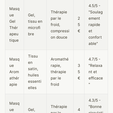
4.5/5 -
Masq
Thérapie
"Soulag
ue
Gel,
par le
2
ement
Gel
tissu en
froid,
5
rapide
Thér
microfi
compressi
€
et
apeu
bre
on douce
confort
tique
able"
Tissu
Masq
Aromathé
4.7/5 -
en
ue
rapie,
3
"Relaxa
satin,
Arom
thérapie
5
nt et
huiles
athér
par le
€
efficace
essenti
apie
froid
"
elles
4.3/5 -
Masq
Thérapie
"Bonne
ue
Gel,
4
par le
circulati