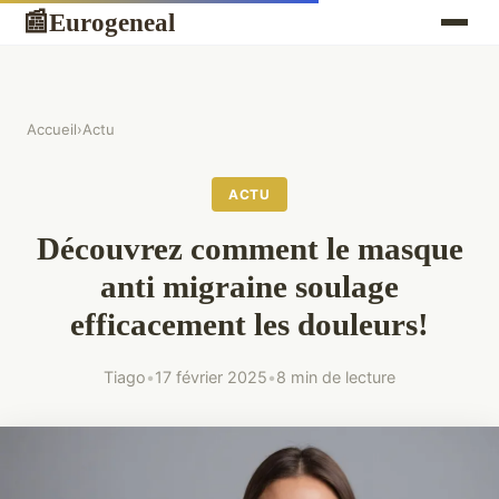
Eurogeneal
📰
Accueil
›
Actu
ACTU
Découvrez comment le masque
anti migraine soulage
efficacement les douleurs!
Tiago
•
17 février 2025
•
8 min de lecture