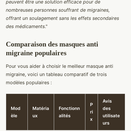
peuvent être une solution efficace pour de
nombreuses personnes souffrant de migraines,
offrant un soulagement sans les effets secondaires
des médicaments
."
Comparaison des masques anti
migraine populaires
Pour vous aider à choisir le meilleur masque anti
migraine, voici un tableau comparatif de trois
modèles populaires :
Avis
P
Mod
Matéria
Fonctionn
des
ri
èle
ux
alités
utilisate
x
urs