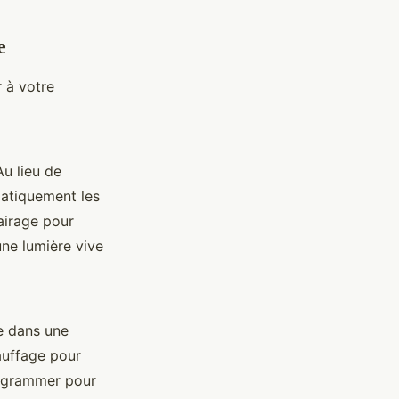
e
 à votre
u lieu de
matiquement les
airage pour
une lumière vive
e dans une
auffage pour
rogrammer pour