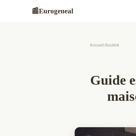
Eurogeneal
📰
Accueil
›
Société
Guide e
mais