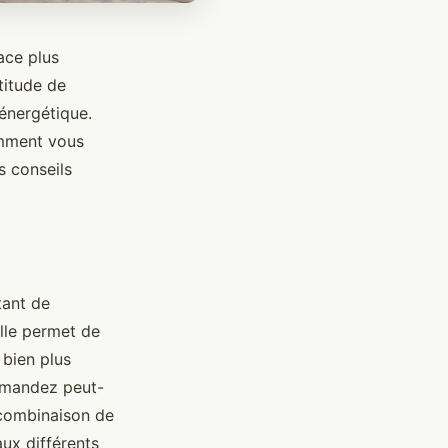
ace plus
titude de
 énergétique.
omment vous
s conseils
tant de
lle permet de
 bien plus
emandez peut-
 combinaison de
ux différents