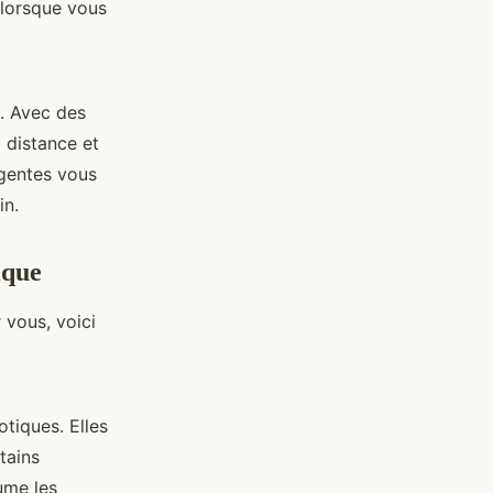
r lorsque vous
. Avec des
 distance et
igentes vous
in.
ique
 vous, voici
tiques. Elles
tains
ume les