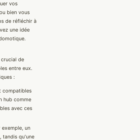
luer vos
 ou bien vous
s de réfléchir à
avez une idée
 domotique.
 crucial de
les entre eux.
iques :
t compatibles
 un hub comme
bles avec ces
r exemple, un
, tandis qu'une