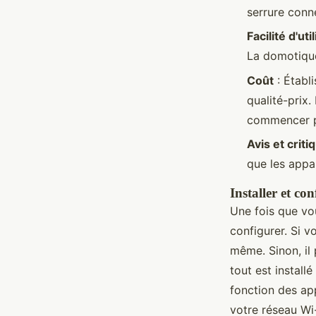
serrure conn
Facilité d'uti
La domotique 
Coût
: Établi
qualité-prix.
commencer pe
Avis et criti
que les appa
Installer et co
Une fois que vou
configurer. Si v
même. Sinon, il 
tout est instal
fonction des ap
votre réseau Wi