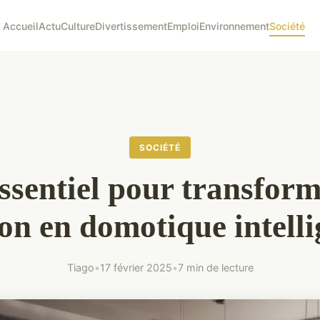
Accueil
Actu
Culture
Divertissement
Emploi
Environnement
Société
SOCIÉTÉ
ssentiel pour transform
on en domotique intelli
Tiago
•
17 février 2025
•
7 min de lecture