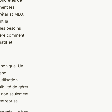
oncrètes de
ment les
rétariat MLG,
nt la
des besoins
mière comment
atif et
éphonique. Un
rend
tilisation
ibilité de gérer
e non seulement
entreprise.