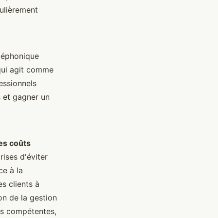
culièrement
éléphonique
qui agit comme
essionnels
s et gagner un
es coûts
rises d'éviter
ce à la
s clients à
on de la gestion
pes compétentes,