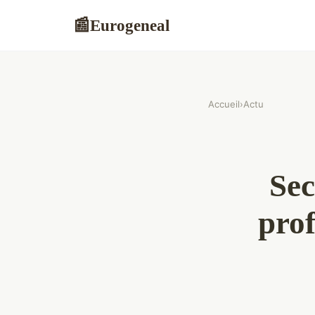
Eurogeneal
📰
Accueil
›
Actu
Sec
prof