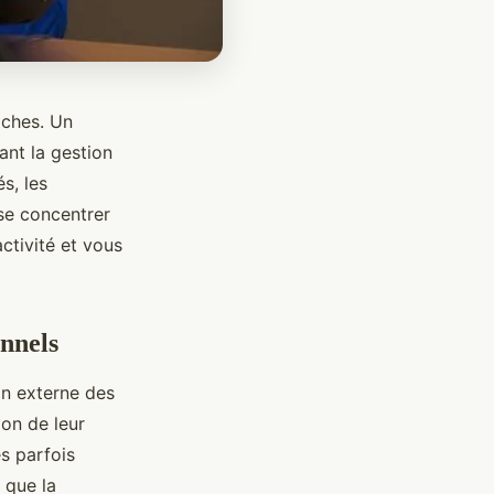
âches. Un
ant la gestion
s, les
se concentrer
ctivité et vous
onnels
on externe des
ion de leur
és parfois
 que la