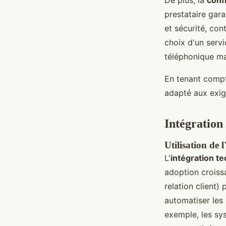
De plus, la
conf
prestataire gara
et sécurité, con
choix d'un servi
téléphonique mai
En tenant compte
adapté aux exig
Intégration 
Utilisation de l
L'
intégration t
adoption croissa
relation client)
automatiser les 
exemple, les sy