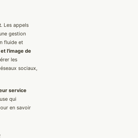
t
. Les appels
 une gestion
 fluide et
 et l'image de
rer les
réseaux sociaux,
leur service
euse qui
Pour en savoir
e