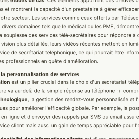
 des
études de cas
. Ces éléments apportent des preuves c
s et montrent la capacité d'un prestataire à gérer efficace
 votre secteur. Les services comme ceux offerts par Télésec
s divers domaines tels que le médical ou les PME, démontre
la souplesse des services télé-secrétaires pour répondre à 
 vision plus détaillée, leurs vidéos récentes mettent en lu
vice de secrétariat téléphonique, ce qui pourrait être inform
es professionnels en quête d'amélioration.
la personnalisation des services
tion
est un pilier crucial dans le choix d'un secrétariat tél
ure va au-delà de la simple réponse au téléphone ; il comp
chnologique
, la gestion des rendez-vous personnalisée et l'u
ues pour améliorer l'efficacité globale. Par exemple, la poss
 en ligne et d'envoyer des rappels par SMS ou email assur
ervice client mais aussi un gain de temps appréciable pour l'