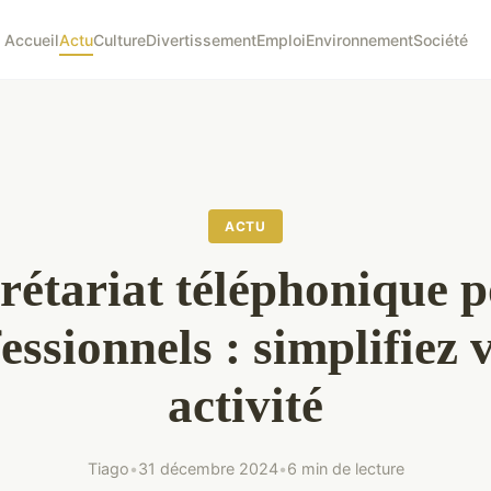
Accueil
Actu
Culture
Divertissement
Emploi
Environnement
Société
ACTU
rétariat téléphonique 
essionnels : simplifiez 
activité
Tiago
•
31 décembre 2024
•
6 min de lecture