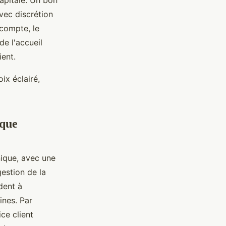
apitale. Un bon
avec discrétion
 compte, le
de l'accueil
ient.
ix éclairé,
ique
ique, avec une
gestion de la
ident à
ines. Par
ce client