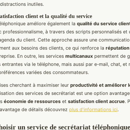
 distractions inutiles.
tisfaction client et la qualité du service
téléphonique améliore également la
qualité du service clien
c professionnalisme, à travers des scripts personnalisés et
'agenda du client. Cette approche assure une communication
ment aux besoins des clients, ce qui renforce la
réputation
reprise. En outre, les services
multicanaux
permettent de gé
ntrantes via le téléphone, mais aussi par e-mail, chat, et 
préférences variées des consommateurs.
rises cherchant à maximiser leur
productivité et améliorer 
alisation des services de secrétariat est une option avantag
is
économie de ressources
et
satisfaction client accrue
. 
davantage de détails découvrez
plus d'informations ici
.
isir un service de secrétariat téléphoniqu