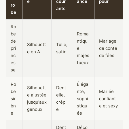
e
cour
ance
pour
ro
ants
be
Ro
be
Roma
de
ntiqu
Mariage
Silhouett
Tulle,
pri
e,
de conte
e en A
satin
nc
majes
de fées
es
tueux
se
Ro
Éléga
Silhouett
Dent
be
nte,
Mariée
e ajustée
elle,
sir
sophi
confiant
jusqu'aux
crêp
èn
stiqu
e et sexy
genoux
e
e
ée
Dent
Déco