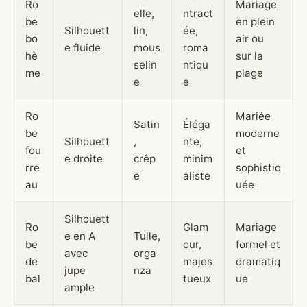
Ro
Mariage
elle,
ntract
be
en plein
Silhouett
lin,
ée,
bo
air ou
e fluide
mous
roma
hè
sur la
selin
ntiqu
me
plage
e
e
Ro
Mariée
Satin
Éléga
be
moderne
Silhouett
,
nte,
fou
et
e droite
crêp
minim
rre
sophistiq
e
aliste
au
uée
Silhouett
Ro
Glam
Mariage
e en A
Tulle,
be
our,
formel et
avec
orga
de
majes
dramatiq
jupe
nza
bal
tueux
ue
ample