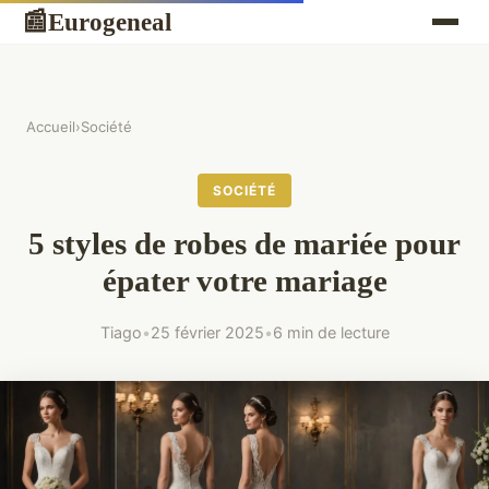
Eurogeneal
📰
Accueil
›
Société
SOCIÉTÉ
5 styles de robes de mariée pour
épater votre mariage
Tiago
•
25 février 2025
•
6 min de lecture