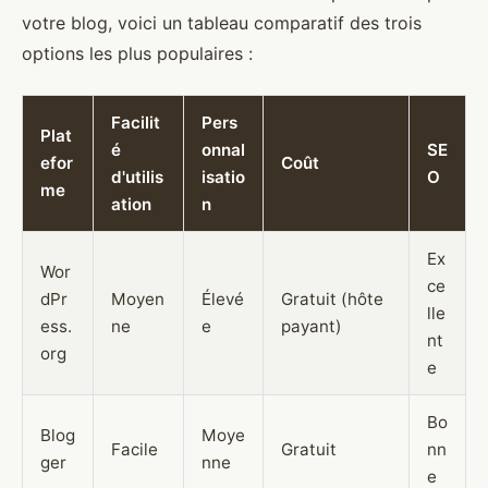
votre blog, voici un tableau comparatif des trois
options les plus populaires :
Facilit
Pers
Plat
é
onnal
SE
efor
Coût
d'utilis
isatio
O
me
ation
n
Ex
Wor
ce
dPr
Moyen
Élevé
Gratuit (hôte
lle
ess.
ne
e
payant)
nt
org
e
Bo
Blog
Moye
Facile
Gratuit
nn
ger
nne
e