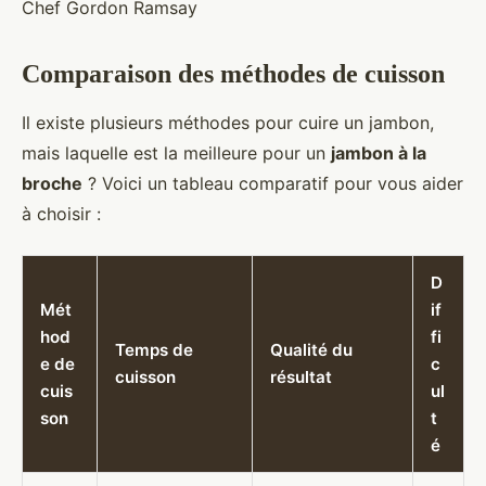
Chef Gordon Ramsay
Comparaison des méthodes de cuisson
Il existe plusieurs méthodes pour cuire un jambon,
mais laquelle est la meilleure pour un
jambon à la
broche
? Voici un tableau comparatif pour vous aider
à choisir :
D
Mét
if
hod
fi
Temps de
Qualité du
e de
c
cuisson
résultat
cuis
ul
son
t
é