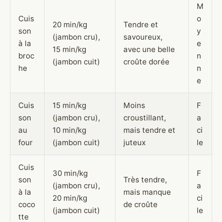
M
Cuis
o
20 min/kg
Tendre et
son
y
(jambon cru),
savoureux,
à la
e
15 min/kg
avec une belle
broc
n
(jambon cuit)
croûte dorée
he
n
e
Cuis
15 min/kg
Moins
F
son
(jambon cru),
croustillant,
a
au
10 min/kg
mais tendre et
ci
four
(jambon cuit)
juteux
le
Cuis
30 min/kg
F
son
Très tendre,
(jambon cru),
a
à la
mais manque
20 min/kg
ci
coco
de croûte
(jambon cuit)
le
tte