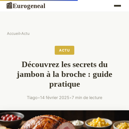
Eurogeneal
📰
Accueil
›
Actu
ACTU
Découvrez les secrets du
jambon à la broche : guide
pratique
Tiago
•
14 février 2025
•
7 min de lecture