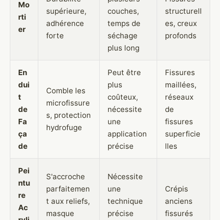
Mo
supérieure,
couches,
structurell
rti
adhérence
temps de
es, creux
er
forte
séchage
profonds
plus long
En
Peut être
Fissures
dui
plus
maillées,
Comble les
t
coûteux,
réseaux
microfissure
de
nécessite
de
s, protection
Fa
une
fissures
hydrofuge
ça
application
superficie
de
précise
lles
Pei
S'accroche
Nécessite
ntu
parfaitemen
une
Crépis
re
t aux reliefs,
technique
anciens
Ac
masque
précise
fissurés
ryli