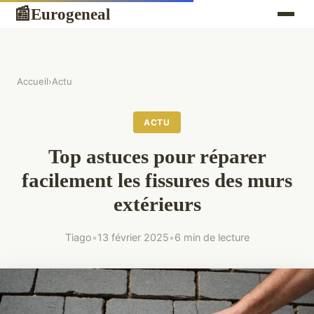
Eurogeneal
📰
Accueil
›
Actu
ACTU
Top astuces pour réparer
facilement les fissures des murs
extérieurs
Tiago
•
13 février 2025
•
6 min de lecture