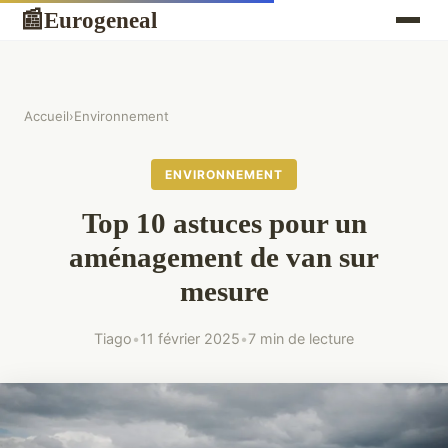
Eurogeneal
📰
Accueil
›
Environnement
ENVIRONNEMENT
Top 10 astuces pour un
aménagement de van sur
mesure
Tiago
•
11 février 2025
•
7 min de lecture