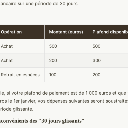
bancaire sur une période de 30 jours.
Opération
Montant (euros)
Plafond disponib
Achat
500
500
Achat
200
300
Retrait en espèces
100
200
e, si votre plafond de paiement est de 1 000 euros et que
os le 1er janvier, vos dépenses suivantes seront soustraite
ériode glissante.
nconvénients des "30 jours glissants"