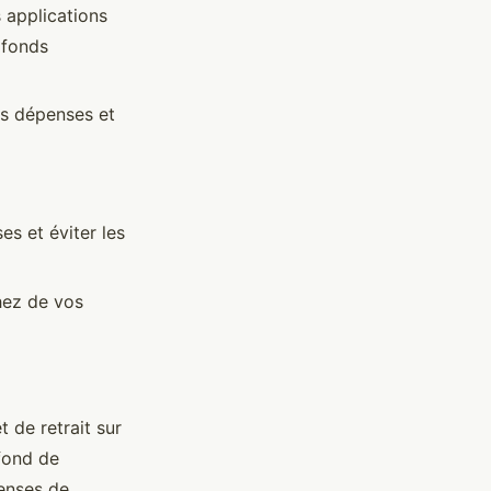
 applications
afonds
os dépenses et
s et éviter les
hez de vos
 de retrait sur
afond de
penses de