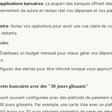
 applications bancaires
: La plupart des banques offrent des
permettent de suivre en temps réel vos dépenses et vos pl
istre
: Notez vos opérations pour avoir une vue claire de v
 restants.
ncière
 Établissez un budget mensuel pour mieux gérer vos dépense
s.
figurez des alertes pour être informé lorsque vous approc
rtes bancaires avec des "30 jours glissants"
sont souvent configurées avec des plafonds de paiement et
30 jours glissants. Par exemple, une carte Visa avec un pl
00 euros sur 30 jours glissants permettra de gérer les dé