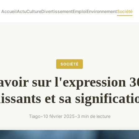
Accueil
Actu
Culture
Divertissement
Emploi
Environnement
Société
SOCIÉTÉ
avoir sur l'expression 3
lissants et sa significati
Tiago
•
10 février 2025
•
3 min de lecture