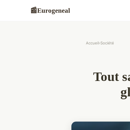
Eurogeneal
📰
Accueil
›
Société
Tout s
g