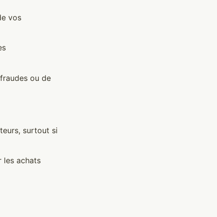
 de vos
es
e fraudes ou de
teurs, surtout si
r les achats