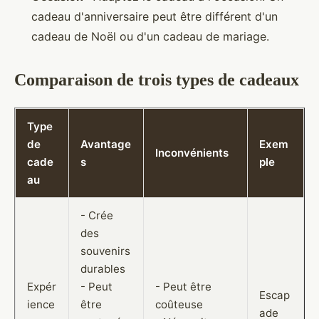
cadeau d'anniversaire peut être différent d'un
cadeau de Noël ou d'un cadeau de mariage.
Comparaison de trois types de cadeaux
Type
de
Avantage
Exem
Inconvénients
cade
s
ple
au
- Crée
des
souvenirs
durables
Expér
- Peut
- Peut être
Escap
ience
être
coûteuse
ade