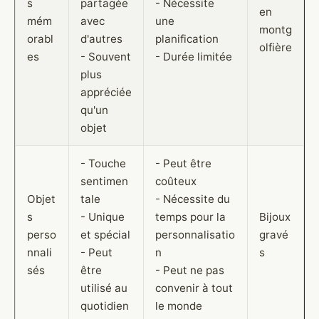
s
partagée
- Nécessite
en
mém
avec
une
montg
orabl
d'autres
planification
olfière
es
- Souvent
- Durée limitée
plus
appréciée
qu'un
objet
- Touche
- Peut être
sentimen
coûteux
Objet
tale
- Nécessite du
s
- Unique
temps pour la
Bijoux
perso
et spécial
personnalisatio
gravé
nnali
- Peut
n
s
sés
être
- Peut ne pas
utilisé au
convenir à tout
quotidien
le monde