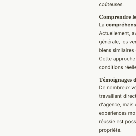
coûteuses.
Comprendre le
La
compréhensi
Actuellement, a
générale, les ve
biens similaires
Cette approche a
conditions réel
Témoignages de
De nombreux ven
travaillant dire
d'agence, mais 
expériences mo
réussie est pos
propriété.