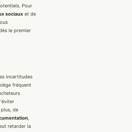
otentiels. Pour
ux sociaux
et de
vous
 dès le premier
es incertitudes
piège fréquent
acheteurs
'éviter
 plus, de
cumentation
,
ut retarder la