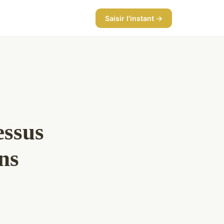
Saisir l'instant →
essus
ns