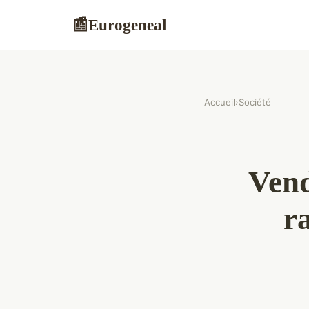
Eurogeneal
📰
Accueil
›
Société
Vend
r