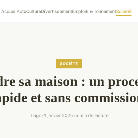
Accueil
Actu
Culture
Divertissement
Emploi
Environnement
Société
SOCIÉTÉ
re sa maison : un proc
apide et sans commissio
Tiago
•
1 janvier 2025
•
5 min de lecture