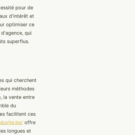
essité pour de
ux d'intérêt et
our optimiser ce
 d'agence, qui
ts superflus.
es qui cherchent
sieurs méthodes
, la vente entre
mble du
s facilitent ces
nduvite.be/
offre
les longues et