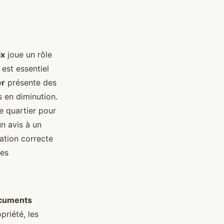
ix
joue un rôle
 est essentiel
er
présente des
s en diminution.
e quartier pour
n avis à un
ation correcte
des
cuments
priété, les