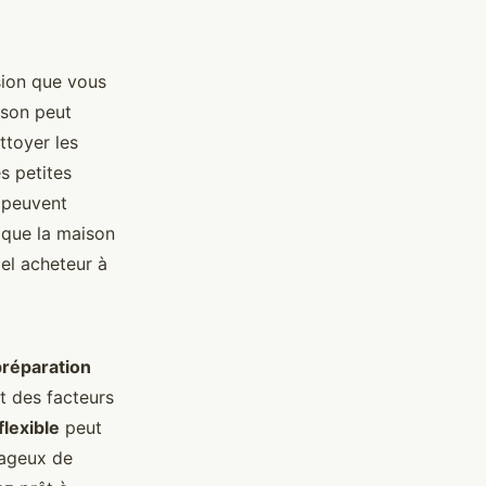
sion que vous
ison peut
ttoyer les
es petites
, peuvent
 que la maison
iel acheteur à
préparation
t des facteurs
flexible
peut
tageux de