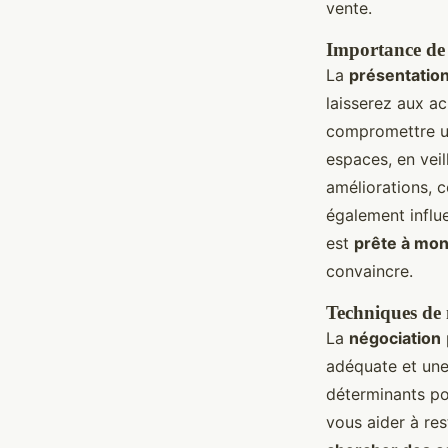
vente.
Importance de l
La
présentatio
laisserez aux a
compromettre un
espaces, en veil
améliorations,
également influ
est
prête à mon
convaincre.
Techniques de n
La
négociation
adéquate et une
déterminants po
vous aider à re