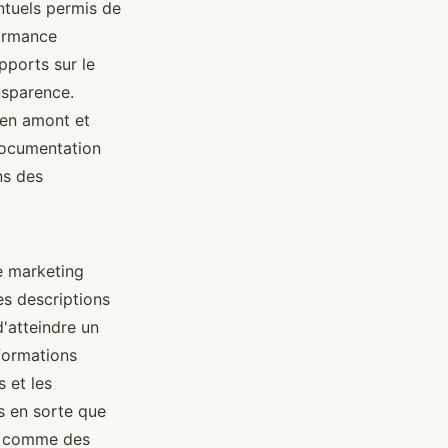
ntuels permis de
formance
apports sur le
nsparence.
 en amont et
 documentation
ns des
e marketing
es descriptions
'atteindre un
formations
s et les
s en sorte que
ns comme des