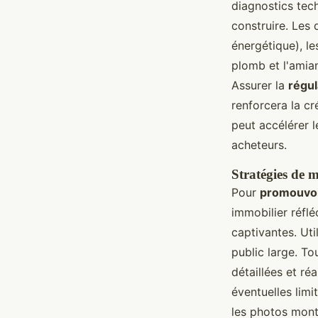
diagnostics tech
construire. Les
énergétique), le
plomb et l'amian
Assurer la
régul
renforcera la cr
peut accélérer 
acheteurs.
Stratégies de 
Pour
promouvoi
immobilier réflé
captivantes. Ut
public large. T
détaillées et réa
éventuelles lim
les photos mont