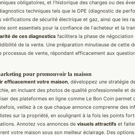
niques obligatoires, et l'historique des charges ou des éve
 diagnostics techniques tels que le DPE (diagnostic de per
s vérifications de sécurité électrique et gaz, ainsi que les r
te sont essentiels pour la confiance de l'acheteur et la tra
arité de ces diagnostics
facilitera la phase de négociation
édibilité de la vente. Une préparation minutieuse de cette
le processus de vente, répondant efficacement aux questio
marketing pour promouvoir la maison
r efficacement votre maison
, développez une stratégie d
chie, en incluant des photos de qualité professionnelle et d
iliser des plateformes en ligne comme Le Bon Coin permet d
outefois, veillez à ce que chaque annonce comprenne des in
listes sur la propriété, en soulignant à la fois les points fort
itations. Annotez vos annonces de
visuels attractifs
et faite
rent votre maison sous son meilleur éclairage. Des optio