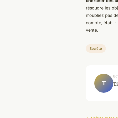
chercher des 
résoudre les obj
n'oubliez pas d
compte, établir
vente.
Société
EC
T
Ti