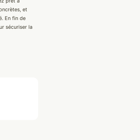
ez prêt à
oncrètes, et
. En fin de
r sécuriser la