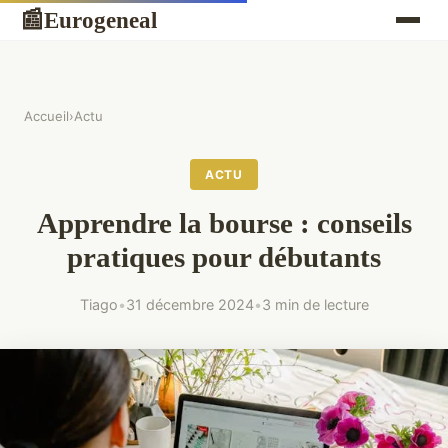
Eurogeneal
📰
Accueil
›
Actu
ACTU
Apprendre la bourse : conseils
pratiques pour débutants
Tiago
•
31 décembre 2024
•
3 min de lecture