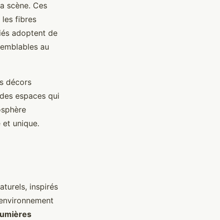
la scène. Ces
 les fibres
riés adoptent de
semblables au
es décors
 des espaces qui
osphère
 et unique.
turels, inspirés
 environnement
lumières