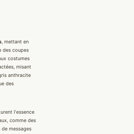
s
, mettant en
se des coupes
 aux costumes
ctées, misant
ris anthracite
ue des
urent l'essence
anaux, comme des
és de messages