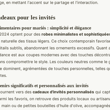
e, en mettant l'accent sur le partage et l'interaction.
adeaux pour les invités
mentaires pour mariés : simplicité et élégance
 2024 optent pour des
robes minimalistes et sophistiquée
é naturelle des tissus légers. Ce choix contemporain favori
détails subtils, abandonnant les ornements excessifs. Quant
ndance est aux coupes modernes avec des touches décontra
sans compromettre le style. Les couleurs neutres comme le g
ne dominent, agrémentées de touches personnelles, telles q
tes.
enirs significatifs et personnalisés aux invités
tournent vers des
cadeaux d'invités personnalisés
qui capt
Parmi les favoris, on retrouve des produits locaux ou artis
la main ou de petites bouteilles d'huile d'olive, accompagn