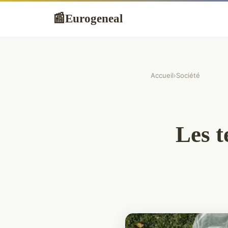
Eurogeneal
📰
Accueil
›
Société
Les t