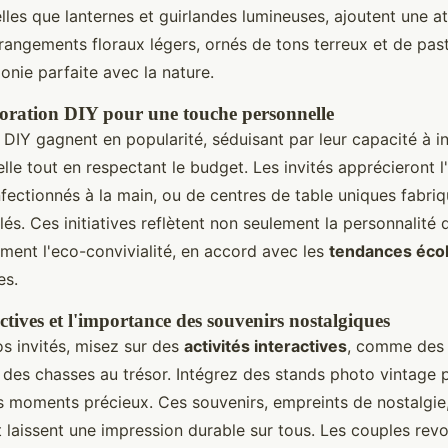
telles que lanternes et guirlandes lumineuses, ajoutent une 
angements floraux légers, ornés de tons terreux et de paste
onie parfaite avec la nature.
oration DIY pour une touche personnelle
DIY gagnent en popularité, séduisant par leur capacité à in
le tout en respectant le budget. Les invités apprécieront l'
ectionnés à la main, ou de centres de table uniques fabriq
és. Ces initiatives reflètent non seulement la personnalité 
ement l'eco-convivialité, en accord avec les
tendances éco
es.
actives et l'importance des souvenirs nostalgiques
s invités, misez sur des
activités interactives
, comme des 
 des chasses au trésor. Intégrez des stands photo vintage 
s moments précieux. Ces souvenirs, empreints de nostalgie,
 laissent une impression durable sur tous. Les couples revoi