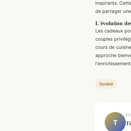
inspirants. Cet
de partager une 
L'évolution de
Les cadeaux pou
couples privilé
cours de cuisine
approche bienvei
l'enrichissement
Société
EC
T
Ti