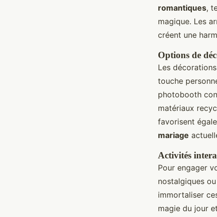
romantiques
, 
magique. Les arr
créent une harm
Options de déc
Les décorations 
touche personnel
photobooth conf
matériaux recycl
favorisent égal
mariage
actuell
Activités inter
Pour engager vo
nostalgiques ou
immortaliser ce
magie du jour et