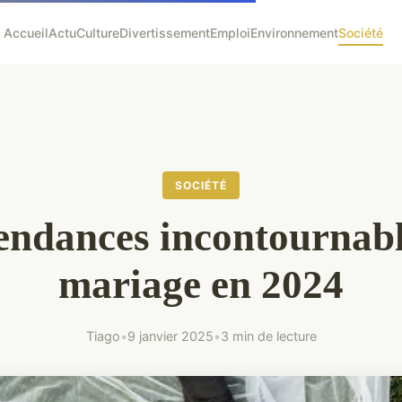
Accueil
Actu
Culture
Divertissement
Emploi
Environnement
Société
SOCIÉTÉ
endances incontournab
mariage en 2024
Tiago
•
9 janvier 2025
•
3 min de lecture