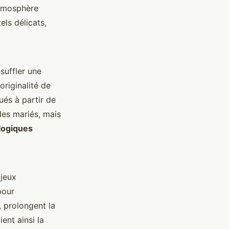
atmosphère
ls délicats,
suffler une
originalité de
ués à partir de
des mariés, mais
logiques
jeux
pour
 prolongent la
ent ainsi la